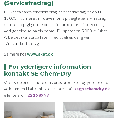
(Servicefradrag)
Du kan få håndværkerfradrag (servicefradrag) på op til
15.000 kr. om året inklusive moms pr. ægtefælle – fradrag i
den skattepligtige indkomst - for arbejdsløn til service og
vedligeholdelse på din bopæl. Du sparer ca. 5.000 kr. i skat.
Arbejdet skal stå på listen med ydelser, der giver
håndværkerfradrag.
Se mere hos
www.skat.dk
For yderligere information -
kontakt SE Chem-Dry
Vil du vide endnu mere om vores produkter og ydelser er du
velkommen til at kontakte os på e-mail:
se@sechemdry.dk
eller telefon:
22 16 89 99