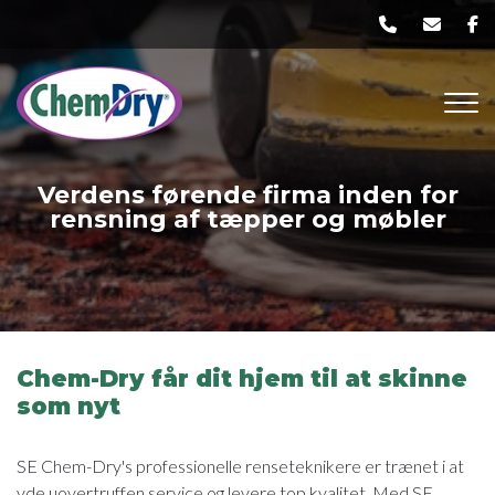
Gå
til
hovedindhold
Verdens førende firma inden for
rensning af tæpper og møbler
Chem-Dry får dit hjem til at skinne
som nyt
SE Chem-Dry's professionelle renseteknikere er trænet i at
yde uovertruffen service og levere top kvalitet. Med SE