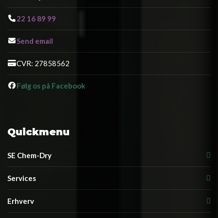
22 16 89 99
Send email
CVR: 27858562
Følg os på Facebook
Quickmenu
SE Chem-Dry
Services
Erhverv