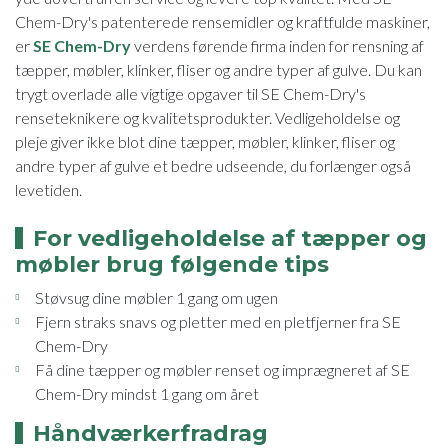
Chem-Dry's patenterede rensemidler og kraftfulde maskiner,
er
SE Chem-Dry
verdens førende firma inden for rensning af
tæpper, møbler, klinker, fliser og andre typer af gulve. Du kan
trygt overlade alle vigtige opgaver til SE Chem-Dry's
renseteknikere og kvalitetsprodukter. Vedligeholdelse og
pleje giver ikke blot dine tæpper, møbler, klinker, fliser og
andre typer af gulve et bedre udseende, du forlænger også
levetiden.
For vedligeholdelse af tæpper og
møbler brug følgende tips
Støvsug dine møbler 1 gang om ugen
Fjern straks snavs og pletter med en pletfjerner fra SE
Chem-Dry
Få dine tæpper og møbler renset og imprægneret af SE
Chem-Dry mindst 1 gang om året
Håndværkerfradrag